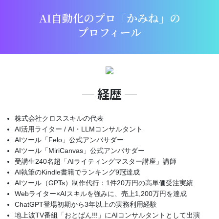
AI自動化のプロ「かみね」の
プロフィール
─ 経歴 ─
株式会社クロススキルの代表
AI活用ライター / AI・LLMコンサルタント
AIツール「Felo」公式アンバサダー
AIツール「MiriCanvas」公式アンバサダー
受講生240名超「AIライティングマスター講座」講師
AI執筆のKindle書籍でランキング9冠達成
AIツール（GPTs）制作代行：1件20万円の高単価受注実績
Webライター×AIスキルを強みに、売上1,200万円を達成
ChatGPT登場初期から3年以上の実務利用経験
地上波TV番組「おとばん!!!」にAIコンサルタントとして出演